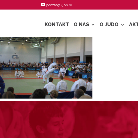
poczta@kjpb.pl
KONTAKT
O NAS
O JUDO
AK