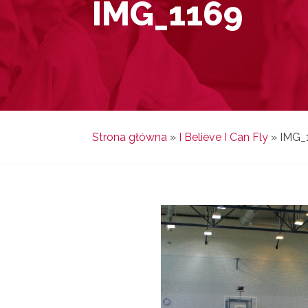
IMG_1169
Strona główna
»
I Believe I Can Fly
»
IMG_