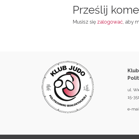
N
Prześlij kom
L
Musisz się
zalogować
, aby 
Klub
Poli
ul. Wi
15-351
e-mai