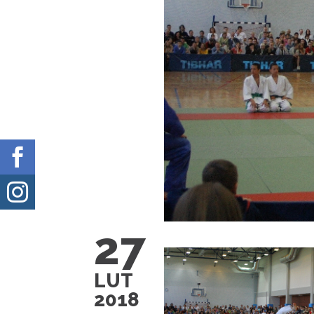


27
LUT
2018