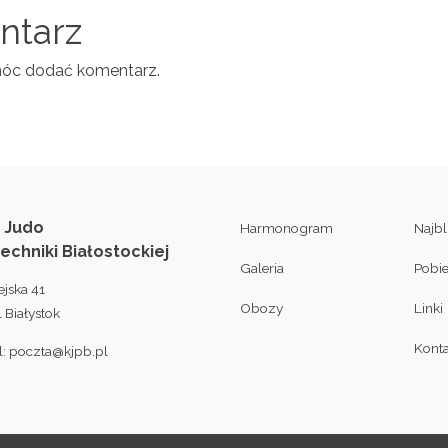
entarz
móc dodać komentarz.
 Judo
Harmonogram
Najb
techniki Białostockiej
Galeria
Pobi
ejska 41
Obozy
Linki
 Białystok
Konta
l:
poczta@kjpb.pl