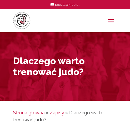
poczta@kjpb.pl
Dlaczego warto
trenować judo?
Strona główna
»
Zapisy
»
Dlaczego warto
trenować judo?