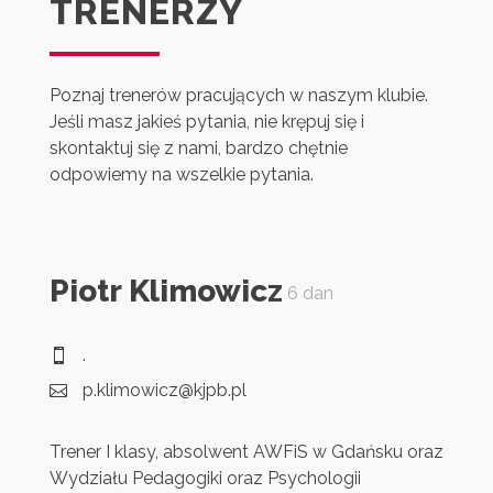
TRENERZY
Poznaj trenerów pracujących w naszym klubie.
Jeśli masz jakieś pytania, nie krępuj się i
skontaktuj się z nami, bardzo chętnie
odpowiemy na wszelkie pytania.
Piotr Klimowicz
Jus
6 dan
.
6


p.klimowicz@kjpb.pl
j.


Trener I klasy, absolwent AWFiS w Gdańsku oraz
Trener
Wydziału Pedagogiki oraz Psychologii
AWFiS