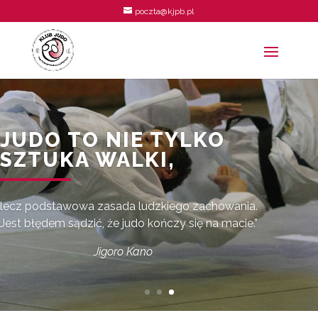
poczta@kjpb.pl
JUDO TO NIE TYLKO
SZTUKA WALKI,
lecz podstawowa zasada ludzkiego zachowania.
Jest błędem sądzić, że judo kończy się na macie.”
Jigoro Kano