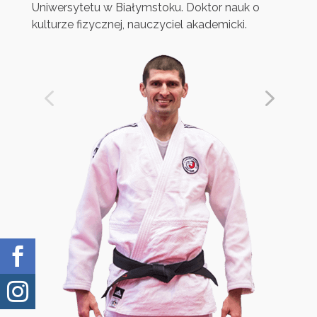
Uniwersytetu w Białymstoku. Doktor nauk o
Posiad
kulturze fizycznej, nauczyciel akademicki.
Crossf

