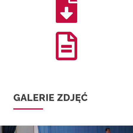


GALERIE ZDJĘĆ