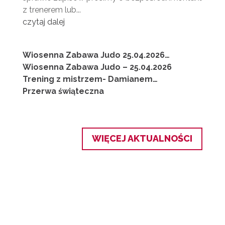
z trenerem lub...
czytaj dalej
Wiosenna Zabawa Judo 25.04.2026
(AKTUALIZACJA LISTY)
Wiosenna Zabawa Judo – 25.04.2026
Trening z mistrzem- Damianem
Szwarnowieckim (11.04.2026)
Przerwa świąteczna
WIĘCEJ AKTUALNOŚCI