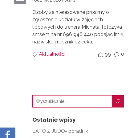
I
E
R
M
Osoby zainteresowane prosimy o
N
D
zgłoszenie udziału w zajęciach
A
T
lipcowych do trenera Michała Totczyka
I
smsem na nr 696 946 440 podając imię,
I
N
nazwisko i rocznik dziecka.
L
Aktualności
99
0


v
U
Ostatnie wpisy
LATO Z JUDO- poradnik
