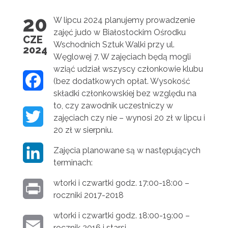
20
W lipcu 2024 planujemy prowadzenie
zajęć judo w Białostockim Ośrodku
CZE
Wschodnich Sztuk Walki przy ul.
2024
Węglowej 7. W zajęciach będą mogli
wziąć udział wszyscy członkowie klubu
F
(bez dodatkowych opłat. Wysokość
składki członkowskiej bez względu na
A
to, czy zawodnik uczestniczy w
T
zajęciach czy nie – wynosi 20 zł w lipcu i
C
20 zł w sierpniu.
W
E
Zajęcia planowane są w następujących
L
I
B
terminach:
I
T
O
wtorki i czwartki godz. 17:00-18:00 –
P
N
roczniki 2017-2018
T
O
R
K
wtorki i czwartki godz. 18:00-19:00 –
E
K
E
rocznik 2016 i starsi