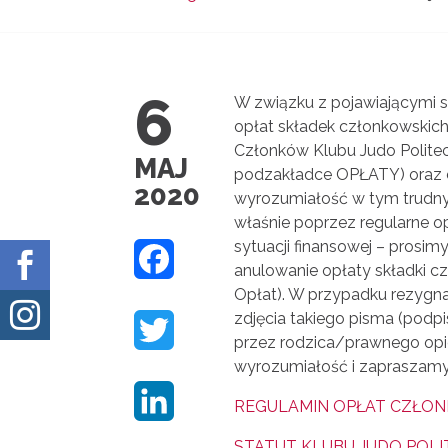
6
W związku z pojawiającymi 
opłat składek członkowskic
Członków Klubu Judo Politec
MAJ
podzakładce OPŁATY) oraz e
2020
wyrozumiałość w tym trudnym
właśnie poprzez regularne o
sytuacji finansowej – prosim
F

anulowanie opłaty składki c
Opłat). W przypadku rezygnac
A

zdjęcia takiego pisma (podp
T
C
przez rodzica/prawnego opi
wyrozumiałość i zapraszamy 
W
E
L
REGULAMIN OPŁAT CZŁONK
I
B
I
STATUT KLUBU JUDO POLI