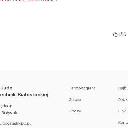
165

 Judo
Harmonogram
Najb
techniki Białostockiej
Galeria
Pobi
ejska 41
Obozy
Linki
 Białystok
Konta
l:
poczta@kjpb.pl