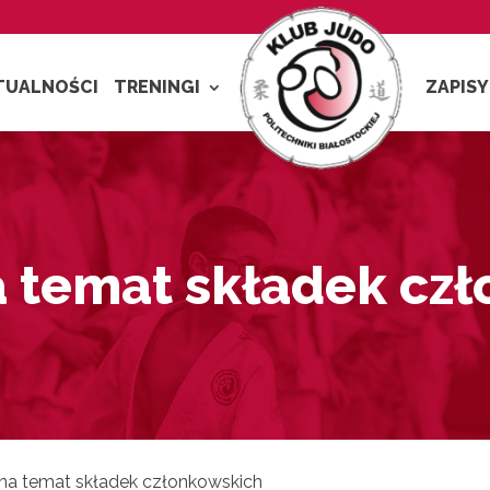
TUALNOŚCI
TRENINGI
ZAPISY
a temat składek cz
 na temat składek członkowskich