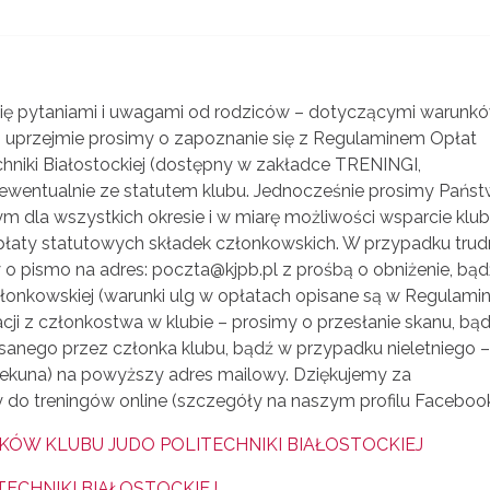
się pytaniami i uwagami od rodziców – dotyczącymi warunk
h uprzejmie prosimy o zapoznanie się z Regulaminem Opłat
hniki Białostockiej (dostępny w zakładce TRENINGI,
wentualnie ze statutem klubu. Jednocześnie prosimy Państ
 dla wszystkich okresie i w miarę możliwości wsparcie klu
płaty statutowych składek członkowskich. W przypadku trud
y o pismo na adres: poczta@kjpb.pl z prośbą o obniżenie, bąd
złonkowskiej (warunki ulg w opłatach opisane są w Regulamin
ji z członkostwa w klubie – prosimy o przesłanie skanu, bą
isanego przez członka klubu, bądź w przypadku nieletniego 
ekuna) na powyższy adres mailowy. Dziękujemy za
do treningów online (szczegóły na naszym profilu Facebook
ÓW KLUBU JUDO POLITECHNIKI BIAŁOSTOCKIEJ
TECHNIKI BIAŁOSTOCKIEJ