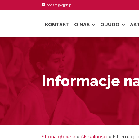
poczta@kjpb.pl
KONTAKT
O NAS
O JUDO
AK
Informacje n
Strona główna
»
Aktualności
»
Informacje