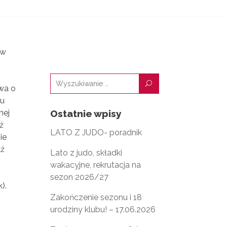
ów
U
wa o
bu
nej
Ostatnie wpisy
ź
LATO Z JUDO- poradnik
ie
dź
Lato z judo, składki
–
wakacyjne, rekrutacja na
sezon 2026/27
).
Zakończenie sezonu i 18
urodziny klubu! – 17.06.2026