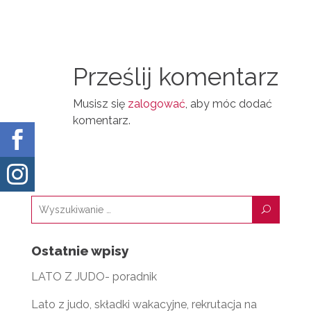
N
D
A
T
I
I
N
Prześlij komentarz
L
Musisz się
zalogować
, aby móc dodać
komentarz.


U
Ostatnie wpisy
LATO Z JUDO- poradnik
Lato z judo, składki wakacyjne, rekrutacja na