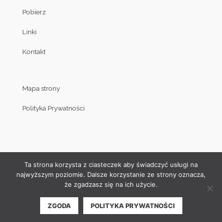
Pobierz
Linki
Kontakt
Mapa strony
Polityka Prywatności
Ta strona korzysta z ciasteczek aby świadczyć usługi na
najwyższym poziomie. Dalsze korzystanie ze strony oznacza,
że zgadzasz się na ich użycie.
© Copyright by Klub Judo Politechniki Białostockiej 2008-2019
ZGODA
POLITYKA PRYWATNOŚCI
| Projekt i wykonanie strony internetowej:
Akamadr