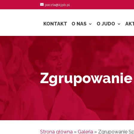
poczta@kjpb.pl
KONTAKT
O NAS
O JUDO
AK
Zgrupowanie 
Strona główna
»
Galeria
»
Zgrupowanie Spo