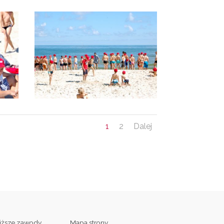
1
2
Dalej
liższe zawody
Mapa strony