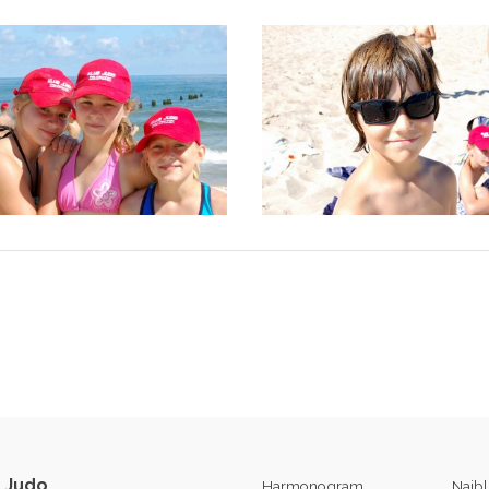
 Judo
Harmonogram
Najb