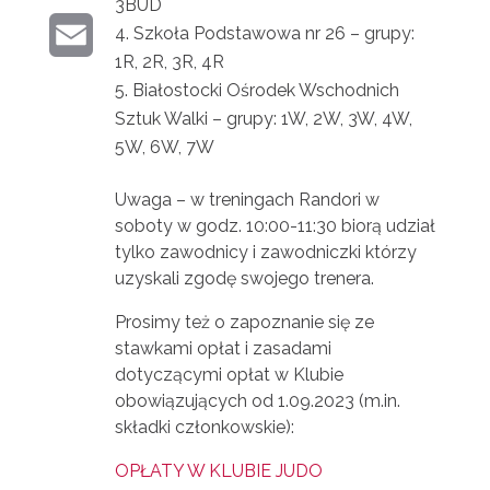
R
3BUD
K
E
K
Szkoła Podstawowa nr 26 – grupy:
E
I
E
1R, 2R, 3R, 4R
R
M
N
Białostocki Ośrodek Wschodnich
D
Sztuk Walki – grupy: 1W, 2W, 3W, 4W,
A
T
I
5W, 6W, 7W
I
N
Uwaga – w treningach Randori w
L
soboty w godz. 10:00-11:30 biorą udział
tylko zawodnicy i zawodniczki którzy
uzyskali zgodę swojego trenera.
Prosimy też o zapoznanie się ze
stawkami opłat i zasadami
dotyczącymi opłat w Klubie
obowiązujących od 1.09.2023 (m.in.
składki członkowskie):
OPŁATY W KLUBIE JUDO