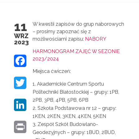
11
W kwestii zapisów do grup naborowych
– prosimy zapoznać się z
WRZ
możliwościami zapisu:
NABORY
2023
HARMONOGRAM ZAJĘĆ W SEZONIE
2023/2024
F
Miejsca ćwiczeń:
A
T
Akademickie Centrum Sportu
C
Politechniki Białostockiej – grupy: 1PB,
W
E
2PB, 3PB, 4PB, 5PB, 6PB
L
I
Szkoła Podstawowa nr 12 – grupy:
B
1KEN, 2KEN, 3KEN, 4KEN, 5KEN
I
T
O
Zespół Szkół Budowlano-
P
N
T
Geodezyjnych – grupy: 1BUD, 2BUD,
O