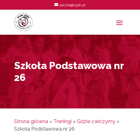
poczta@kjpb.pl
Szkoła Podstawowa nr
26
Strona główna
»
Treningi
»
Gdzie ćwiczymy
»
Szkoła Podstawowa nr 26