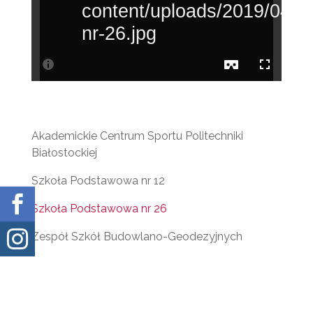
Akademickie Centrum Sportu Politechniki
Białostockiej
Szkoła Podstawowa nr 12

Szkoła Podstawowa nr 26

Zespół Szkół Budowlano-Geodezyjnych