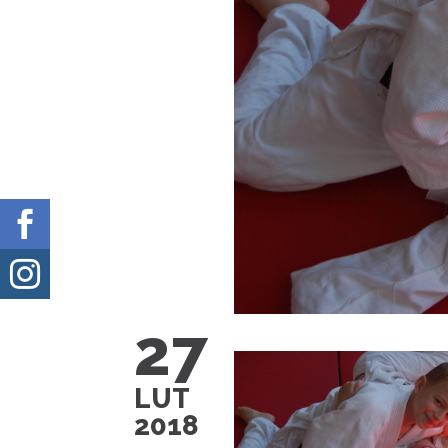


27
LUT
2018