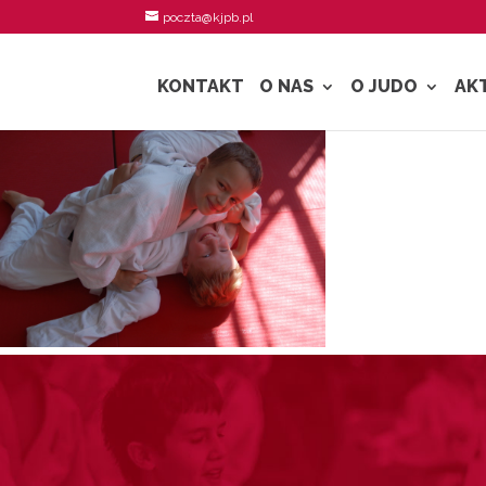
poczta@kjpb.pl
KONTAKT
O NAS
O JUDO
AK