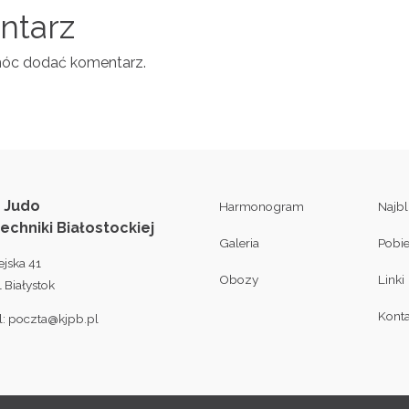
entarz
móc dodać komentarz.
 Judo
Harmonogram
Najb
techniki Białostockiej
Galeria
Pobi
ejska 41
Obozy
Linki
 Białystok
Konta
l:
poczta@kjpb.pl