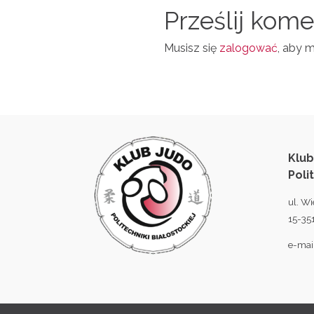
N
Prześlij kom
L
Musisz się
zalogować
, aby 
Klub
Poli
ul. Wi
15-351
e-mai