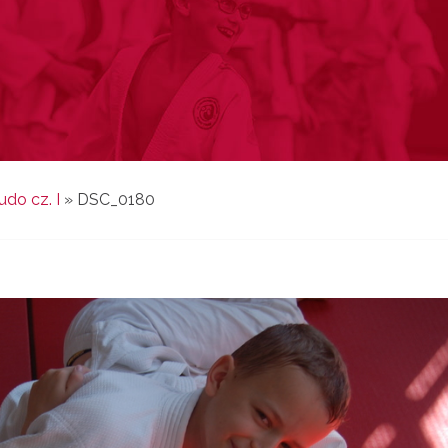
do cz. I
»
DSC_0180