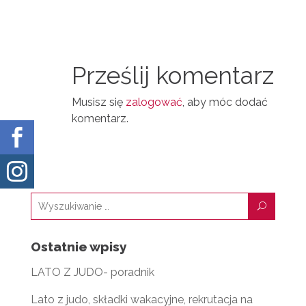
N
D
A
T
I
I
N
Prześlij komentarz
L
Musisz się
zalogować
, aby móc dodać
komentarz.


U
Ostatnie wpisy
LATO Z JUDO- poradnik
Lato z judo, składki wakacyjne, rekrutacja na