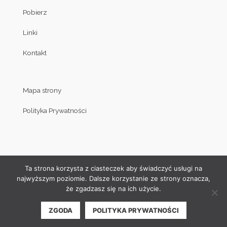
Pobierz
Linki
Kontakt
Mapa strony
Polityka Prywatności
Ta strona korzysta z ciasteczek aby świadczyć usługi na
najwyższym poziomie. Dalsze korzystanie ze strony oznacza,
że zgadzasz się na ich użycie.
© Copyright by Klub Judo Politechniki Białostockiej 2008-2019
ZGODA
POLITYKA PRYWATNOŚCI
| Projekt i wykonanie strony internetowej:
Akamadr