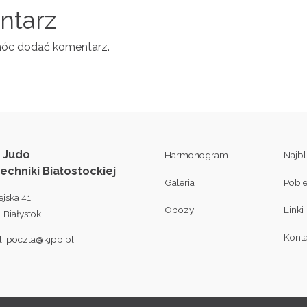
entarz
móc dodać komentarz.
 Judo
Harmonogram
Najb
techniki Białostockiej
Galeria
Pobi
ejska 41
Obozy
Linki
 Białystok
Konta
l:
poczta@kjpb.pl