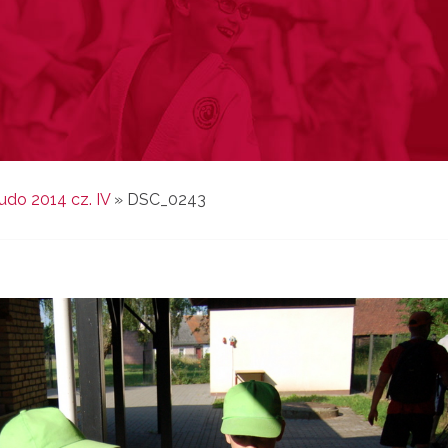
do 2014 cz. IV
»
DSC_0243