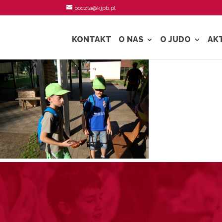
poczta@kjpb.pl
KONTAKT
O NAS
O JUDO
AK