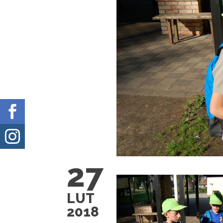


27
LUT
2018