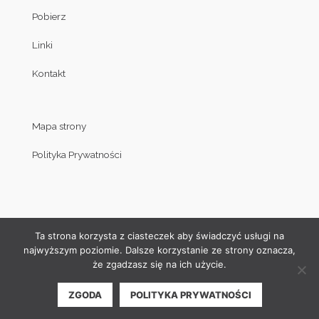
Pobierz
Linki
Kontakt
Mapa strony
Polityka Prywatności
Ta strona korzysta z ciasteczek aby świadczyć usługi na
najwyższym poziomie. Dalsze korzystanie ze strony oznacza,
że zgadzasz się na ich użycie.
© Copyright by Klub Judo Politechniki Białostockiej 2008-2019
ZGODA
POLITYKA PRYWATNOŚCI
| Projekt i wykonanie strony internetowej:
Akamadr