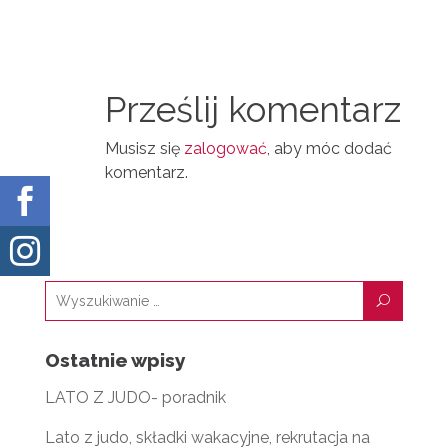
N
D
A
T
I
I
N
Prześlij komentarz
L
Musisz się
zalogować
, aby móc dodać
komentarz.


U
Ostatnie wpisy
LATO Z JUDO- poradnik
Lato z judo, składki wakacyjne, rekrutacja na