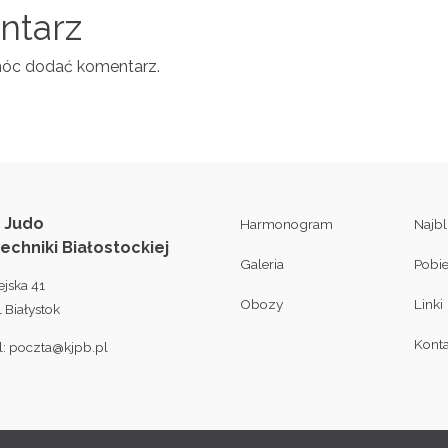
entarz
móc dodać komentarz.
 Judo
Harmonogram
Najb
techniki Białostockiej
Galeria
Pobi
ejska 41
Obozy
Linki
 Białystok
Konta
l:
poczta@kjpb.pl