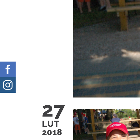


27
LUT
2018