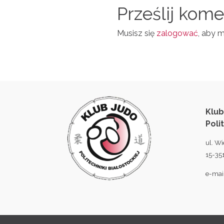
N
Prześlij kom
L
Musisz się
zalogować
, aby 
Klub
Poli
ul. Wi
15-351
e-mai