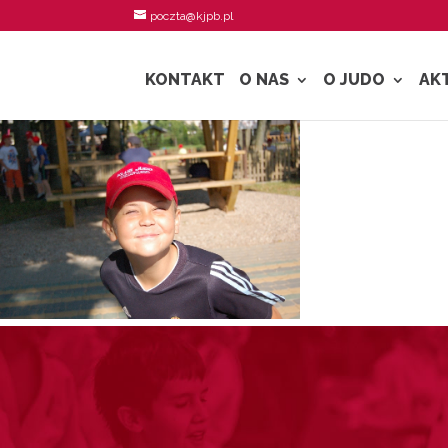
poczta@kjpb.pl
KONTAKT
O NAS
O JUDO
AK