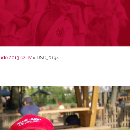
do 2013 cz. IV
»
DSC_0194