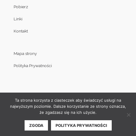
Pobierz
Linki
Kontakt
Mapa strony
Polityka Prywatności
Ta strona korzysta z ciasteczek aby świadczyć usługi na
najwyższym poziomie. Dalsze korzystanie ze strony oznacza,
że zgadzasz się na ich użycie.
© Copyright by Klub Judo Politechniki Białostockiej 2008-2019
ZGODA
POLITYKA PRYWATNOŚCI
| Projekt i wykonanie strony internetowej:
Akamadr