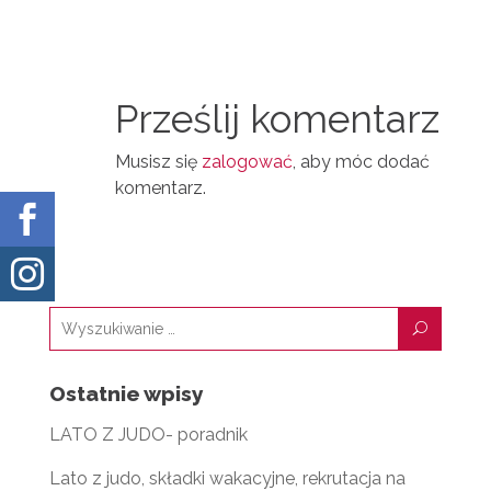
N
D
A
T
I
I
N
Prześlij komentarz
L
Musisz się
zalogować
, aby móc dodać
komentarz.


U
Ostatnie wpisy
LATO Z JUDO- poradnik
Lato z judo, składki wakacyjne, rekrutacja na