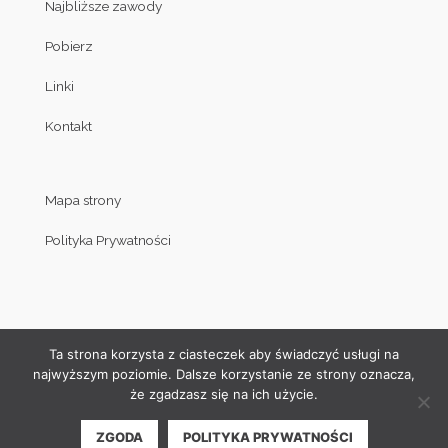
Najbliższe zawody
Pobierz
Linki
Kontakt
Mapa strony
Polityka Prywatności
Ta strona korzysta z ciasteczek aby świadczyć usługi na
najwyższym poziomie. Dalsze korzystanie ze strony oznacza,
że zgadzasz się na ich użycie.
© Copyright by Klub Judo Politechniki Białostockiej 2008-2019
ZGODA
POLITYKA PRYWATNOŚCI
| Projekt i wykonanie strony internetowej:
Akamadr