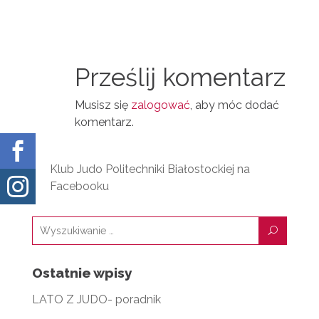
N
D
A
T
I
I
N
Prześlij komentarz
L
Musisz się
zalogować
, aby móc dodać
komentarz.

Klub Judo Politechniki Białostockiej na

Facebooku
U
Ostatnie wpisy
LATO Z JUDO- poradnik