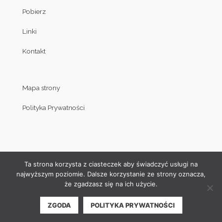
Pobierz
Linki
Kontakt
Mapa strony
Polityka Prywatności
Ta strona korzysta z ciasteczek aby świadczyć usługi na
najwyższym poziomie. Dalsze korzystanie ze strony oznacza,
że zgadzasz się na ich użycie.
© Copyright by Klub Judo Politechniki Białostockiej 2008-2019
ZGODA
POLITYKA PRYWATNOŚCI
| Projekt i wykonanie strony internetowej:
Akamadr