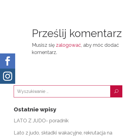
N
D
A
T
I
I
N
Prześlij komentarz
L
Musisz się
zalogować
, aby móc dodać
komentarz.


U
Ostatnie wpisy
LATO Z JUDO- poradnik
Lato z judo, składki wakacyjne, rekrutacja na