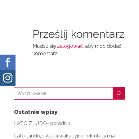
N
D
A
T
I
I
N
Prześlij komentarz
L
Musisz się
zalogować
, aby móc dodać
komentarz.


U
Ostatnie wpisy
LATO Z JUDO- poradnik
Lato z judo, składki wakacyjne, rekrutacja na