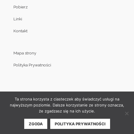
Pobierz
Linki
Kontakt
Mapa strony
Polityka Prywatności
Ta strona korzysta z ciasteczek aby świadczyć usługi na
najwyższym poziomie. Dalsze korzystanie ze strony oznacza,
że zgadzasz się na ich użycie.
© Copyright by Klub Judo Politechniki Białostockiej 2008-2019
ZGODA
POLITYKA PRYWATNOŚCI
| Projekt i wykonanie strony internetowej:
Akamadr