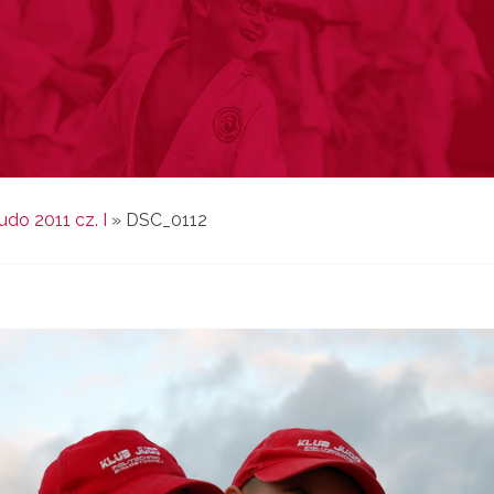
do 2011 cz. I
»
DSC_0112