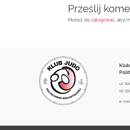
N
Prześlij kom
L
Musisz się
zalogować
, aby 
Klub
Poli
ul. Wi
15-351
e-mai