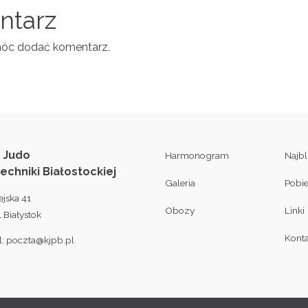
entarz
móc dodać komentarz.
 Judo
Harmonogram
Najb
techniki Białostockiej
Galeria
Pobi
ejska 41
Obozy
Linki
 Białystok
Konta
l:
poczta@kjpb.pl