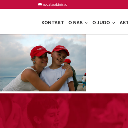
poczta@kjpb.pl
KONTAKT
O NAS
O JUDO
AK