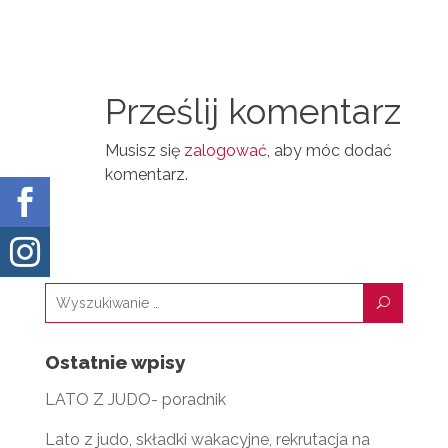
N
D
A
T
I
I
N
Prześlij komentarz
L
Musisz się
zalogować
, aby móc dodać
komentarz.


U
Ostatnie wpisy
LATO Z JUDO- poradnik
Lato z judo, składki wakacyjne, rekrutacja na