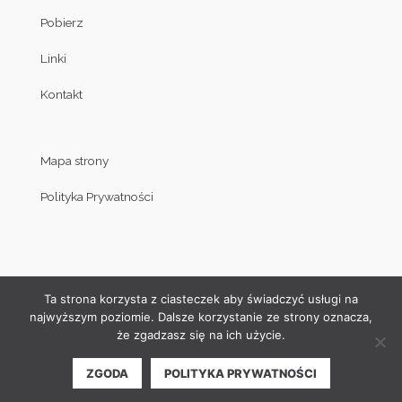
Pobierz
Linki
Kontakt
Mapa strony
Polityka Prywatności
Ta strona korzysta z ciasteczek aby świadczyć usługi na
najwyższym poziomie. Dalsze korzystanie ze strony oznacza,
że zgadzasz się na ich użycie.
© Copyright by Klub Judo Politechniki Białostockiej 2008-2019
ZGODA
POLITYKA PRYWATNOŚCI
| Projekt i wykonanie strony internetowej:
Akamadr