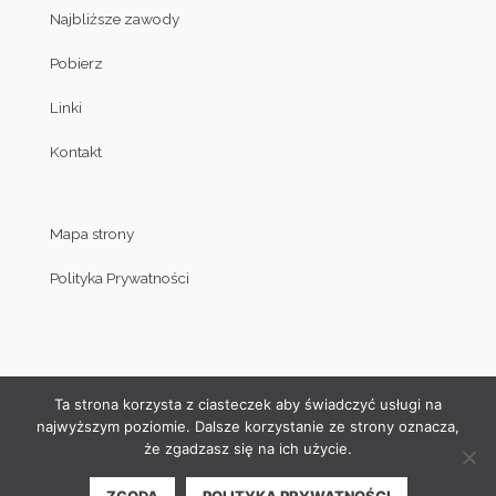
Najbliższe zawody
Pobierz
Linki
Kontakt
Mapa strony
Polityka Prywatności
Ta strona korzysta z ciasteczek aby świadczyć usługi na
najwyższym poziomie. Dalsze korzystanie ze strony oznacza,
że zgadzasz się na ich użycie.
© Copyright by Klub Judo Politechniki Białostockiej 2008-2019