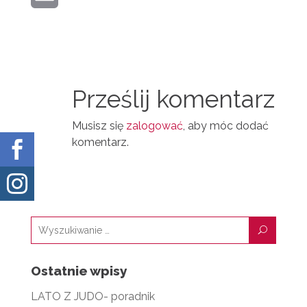
I
E
R
M
N
D
A
T
I
I
N
Prześlij komentarz
L
Musisz się
zalogować
, aby móc dodać
komentarz.


U
Ostatnie wpisy
LATO Z JUDO- poradnik