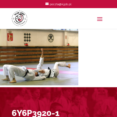
poczta@kjpb.pl
6Y6P3920-1