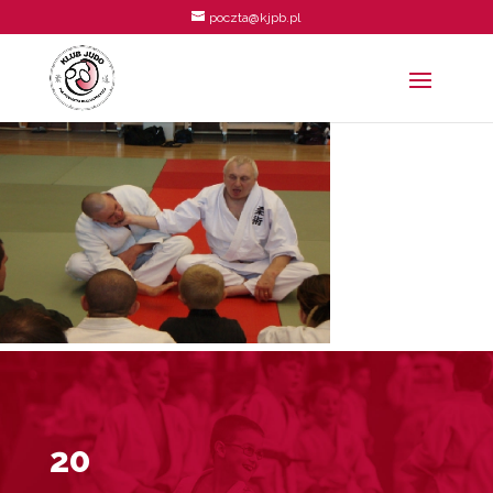
poczta@kjpb.pl
20