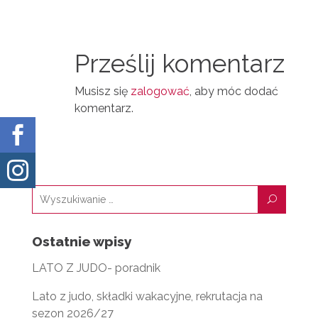
A
T
I
I
N
Prześlij komentarz
L
Musisz się
zalogować
, aby móc dodać
komentarz.


U
Ostatnie wpisy
LATO Z JUDO- poradnik
Lato z judo, składki wakacyjne, rekrutacja na
sezon 2026/27