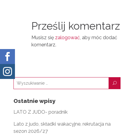
A
T
I
I
N
Prześlij komentarz
L
Musisz się
zalogować
, aby móc dodać
komentarz.


U
Ostatnie wpisy
LATO Z JUDO- poradnik
Lato z judo, składki wakacyjne, rekrutacja na
sezon 2026/27