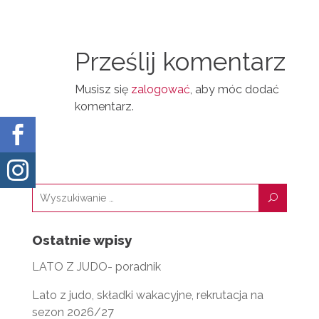
A
T
I
I
N
Prześlij komentarz
L
Musisz się
zalogować
, aby móc dodać
komentarz.


U
Ostatnie wpisy
LATO Z JUDO- poradnik
Lato z judo, składki wakacyjne, rekrutacja na
sezon 2026/27