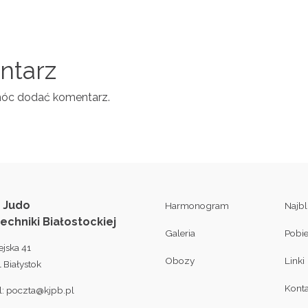
entarz
móc dodać komentarz.
 Judo
Harmonogram
Najb
techniki Białostockiej
Galeria
Pobi
ejska 41
Obozy
Linki
 Białystok
Konta
l:
poczta@kjpb.pl