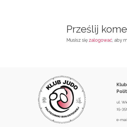
D
A
T
I
I
N
Prześlij kom
L
Musisz się
zalogować
, aby 
Klub
Poli
ul. Wi
15-351
e-mai