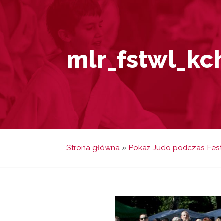
mlr_fstwl_kc
Strona główna
»
Pokaz Judo podczas Fest