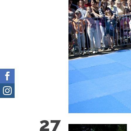


27