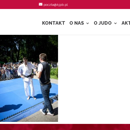
poczta@kjpb.pl
KONTAKT
O NAS
O JUDO
AK