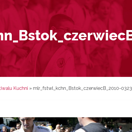
hn_Bstok_czerwiec
iwalu Kuchni
»
mlr_fstwl_kchn_Bstok_czerwiecB_2010-032