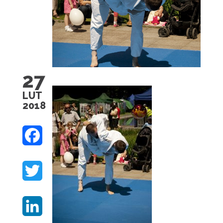
27
LUT
2018
F
A
T
C
W
E
L
I
B