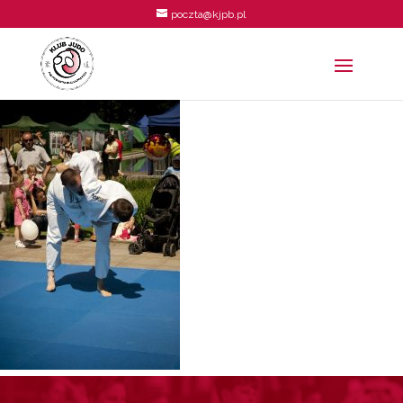
poczta@kjpb.pl