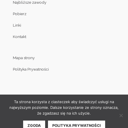
Najbliższe zawody
Pobierz
Linki
Kontakt
Mapa strony
Polityka Prywatności
Ta strona korzysta z ciasteczek aby świadczyć usługi na
najwyższym poziomie. Dalsze korzystanie ze strony oznacza,
że zgadzasz się na ich użycie.
© Copyright by Klub Judo Politechniki Białostockiej 2008-2019
ZGODA
POLITYKA PRYWATNOŚCI
| Projekt i wykonanie strony internetowej:
Akamadr