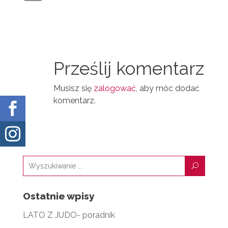
R
M
N
D
A
T
I
I
N
Prześlij komentarz
L
Musisz się
zalogować
, aby móc dodać
komentarz.


U
Ostatnie wpisy
LATO Z JUDO- poradnik