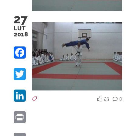
27
LUT
2018
F
A
T
C
W
E
L
I
23
0


v
B
I
T
O
P
N
T
O
R
K
E