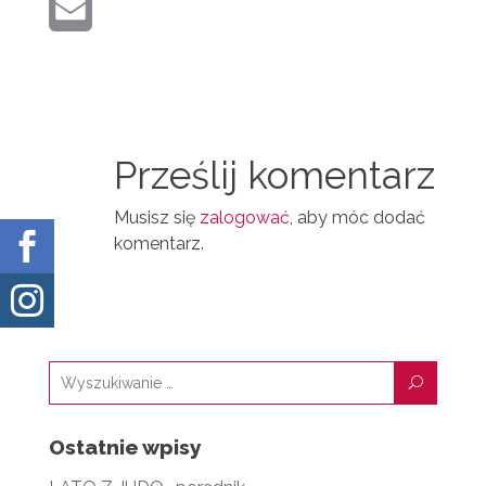
K
E
I
E
R
M
N
D
A
T
I
I
N
Prześlij komentarz
L
Musisz się
zalogować
, aby móc dodać

komentarz.

U
Ostatnie wpisy