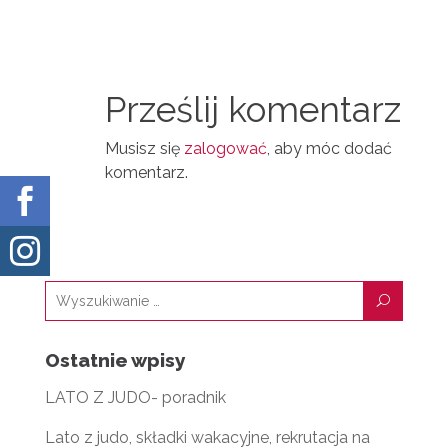
N
D
A
T
I
I
N
Prześlij komentarz
L
Musisz się
zalogować
, aby móc dodać
komentarz.


U
Ostatnie wpisy
LATO Z JUDO- poradnik
Lato z judo, składki wakacyjne, rekrutacja na