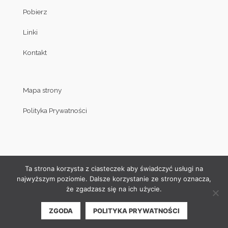
Pobierz
Linki
Kontakt
Mapa strony
Polityka Prywatności
Ta strona korzysta z ciasteczek aby świadczyć usługi na
najwyższym poziomie. Dalsze korzystanie ze strony oznacza,
że zgadzasz się na ich użycie.
© Copyright by Klub Judo Politechniki Białostockiej 2008-2019
ZGODA
POLITYKA PRYWATNOŚCI
| Projekt i wykonanie strony internetowej:
Akamadr