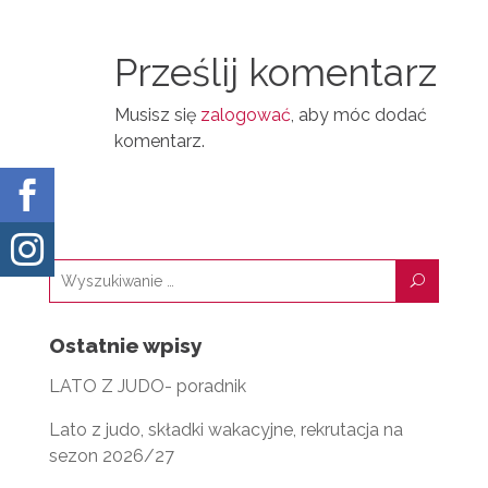
T
I
I
N
Prześlij komentarz
L
Musisz się
zalogować
, aby móc dodać
komentarz.


U
Ostatnie wpisy
LATO Z JUDO- poradnik
Lato z judo, składki wakacyjne, rekrutacja na
sezon 2026/27