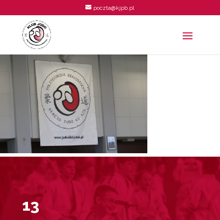
poczta@kjpb.pl
13