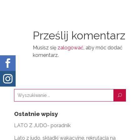
M
N
D
A
T
I
I
N
Prześlij komentarz
L
Musisz się
zalogować
, aby móc dodać
komentarz.


U
Ostatnie wpisy
LATO Z JUDO- poradnik
Lato z judo, składki wakacyjne, rekrutacja na