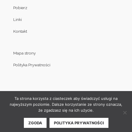
Pobierz
Linki
Kontakt
Mapa strony
Polityka Prywatności
Ta strona korzysta z ciasteczek aby świadczyć usługi na
najwyższym poziomie. Dalsze korzystanie ze strony oznacza,
że zgadzasz się na ich użycie.
© Copyright by Klub Judo Politechniki Białostockiej 2008-2019
ZGODA
POLITYKA PRYWATNOŚCI
| Projekt i wykonanie strony internetowej:
Akamadr