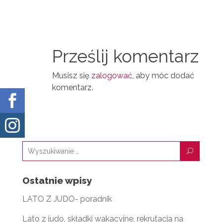
M
N
D
A
T
I
I
N
Prześlij komentarz
L
Musisz się
zalogować
, aby móc dodać
komentarz.


U
Ostatnie wpisy
LATO Z JUDO- poradnik
Lato z judo, składki wakacyjne, rekrutacja na