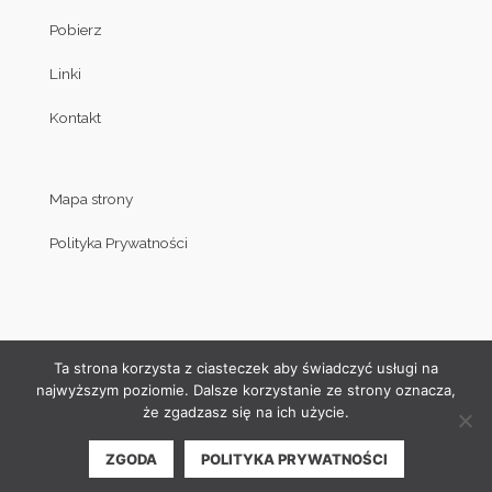
Pobierz
Linki
Kontakt
Mapa strony
Polityka Prywatności
Ta strona korzysta z ciasteczek aby świadczyć usługi na
najwyższym poziomie. Dalsze korzystanie ze strony oznacza,
że zgadzasz się na ich użycie.
© Copyright by Klub Judo Politechniki Białostockiej 2008-2019
ZGODA
POLITYKA PRYWATNOŚCI
| Projekt i wykonanie strony internetowej:
Akamadr