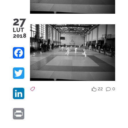
27
LUT
2018
F
A
T
C
W
E
22
0


v
L
I
B
I
T
O
P
N
T
O
R
K