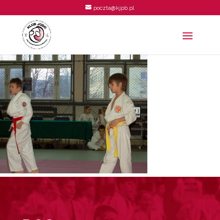
poczta@kjpb.pl