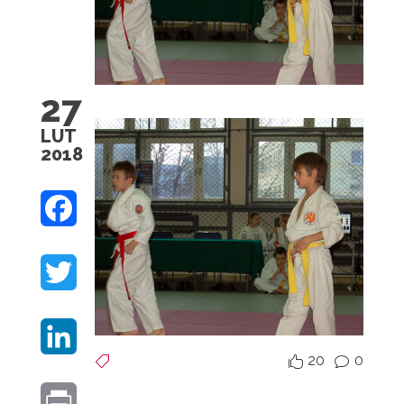
27
LUT
2018
F
A
T
C
W
E
L
I
B
20
0


v
I
T
O
P