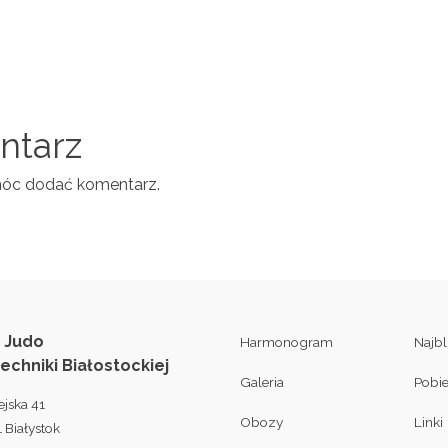
entarz
móc dodać komentarz.
 Judo
Harmonogram
Najb
techniki Białostockiej
Galeria
Pobi
ejska 41
Obozy
Linki
 Białystok