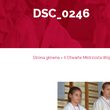
DSC_0246
Strona główna
»
II Otwarte Mistrzosta W