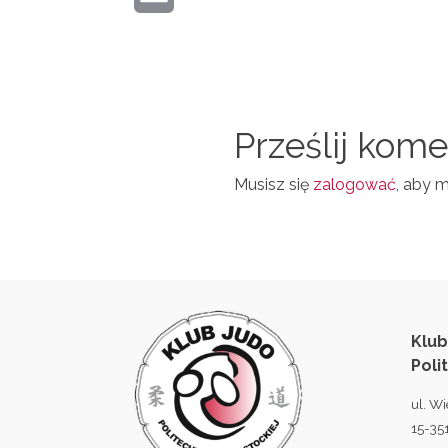
I
E
R
M
N
D
A
T
I
I
N
Prześlij kom
L
Musisz się
zalogować
, aby 
Klub
Poli
ul. Wi
15-351