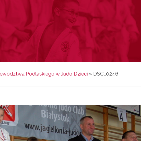
ojewództwa Podlaskiego w Judo Dzieci
»
DSC_0246