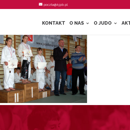
poczta@kjpb.pl
KONTAKT
O NAS
O JUDO
AK