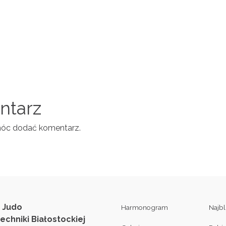
entarz
móc dodać komentarz.
 Judo
Harmonogram
Najb
techniki Białostockiej