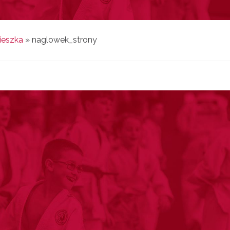
Mieszka
»
naglowek_strony