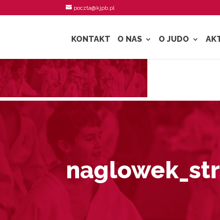
poczta@kjpb.pl
KONTAKT
O NAS
O JUDO
AK
naglowek_st