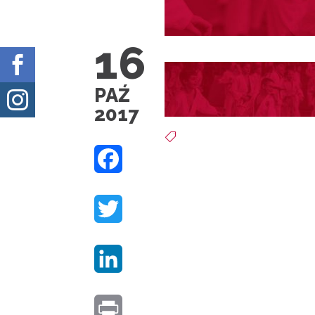
16

PAŹ

2017

F
A
T
C
W
E
L
I
B
I
T
O
P
N