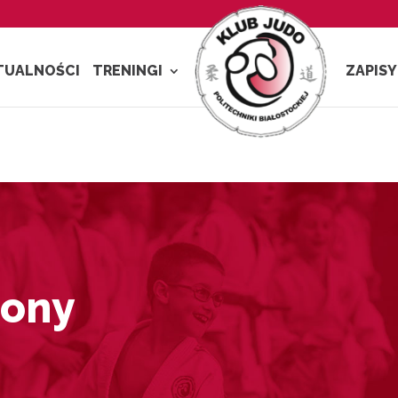
TUALNOŚCI
TRENINGI
ZAPISY
rony