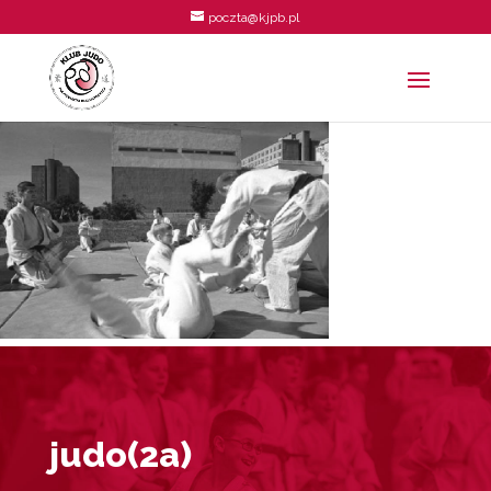
poczta@kjpb.pl
judo(2a)