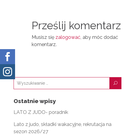
A
T
I
I
N
Prześlij komentarz
L
Musisz się
zalogować
, aby móc dodać
komentarz.


U
Ostatnie wpisy
LATO Z JUDO- poradnik
Lato z judo, składki wakacyjne, rekrutacja na
sezon 2026/27