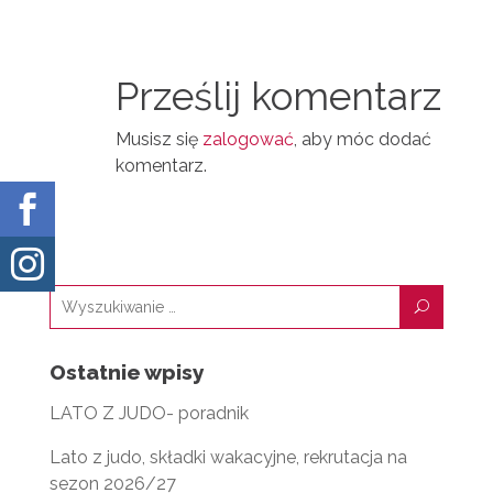
A
T
I
I
N
Prześlij komentarz
L
Musisz się
zalogować
, aby móc dodać
komentarz.


U
Ostatnie wpisy
LATO Z JUDO- poradnik
Lato z judo, składki wakacyjne, rekrutacja na
sezon 2026/27