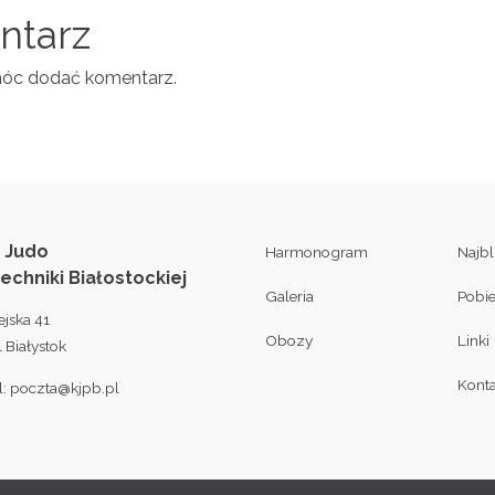
entarz
móc dodać komentarz.
 Judo
Harmonogram
Najb
techniki Białostockiej
Galeria
Pobi
ejska 41
Obozy
Linki
 Białystok
Konta
l:
poczta@kjpb.pl