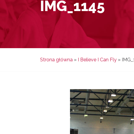
IMG_1145
Strona główna
»
I Believe I Can Fly
»
IMG_