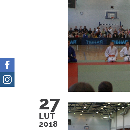


27
LUT
2018