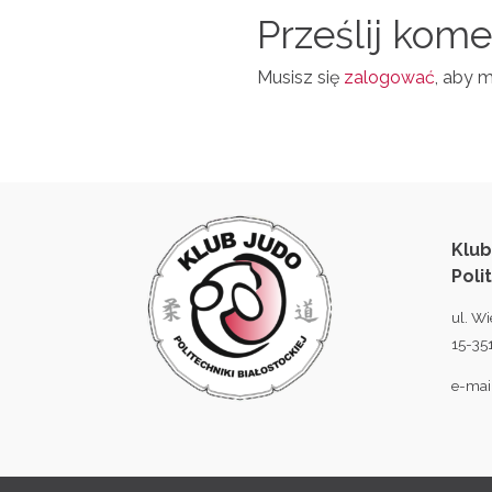
N
Prześlij kom
L
Musisz się
zalogować
, aby 
Klub
Poli
ul. Wi
15-351
e-mai