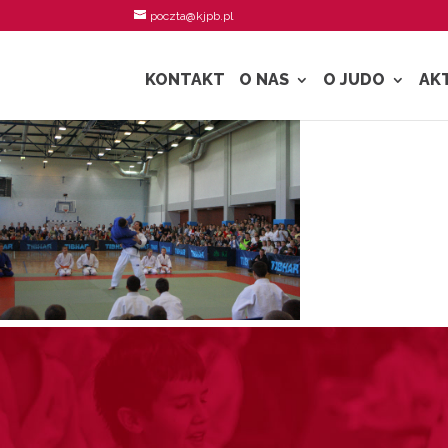
poczta@kjpb.pl
KONTAKT
O NAS
O JUDO
AK