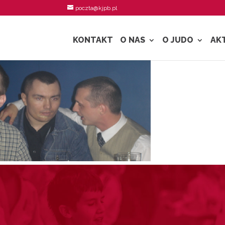
poczta@kjpb.pl
KONTAKT
O NAS
O JUDO
AK