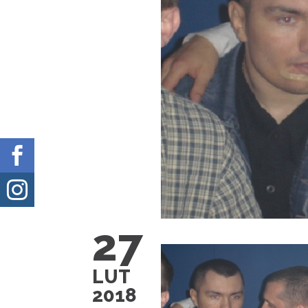


27
LUT
2018