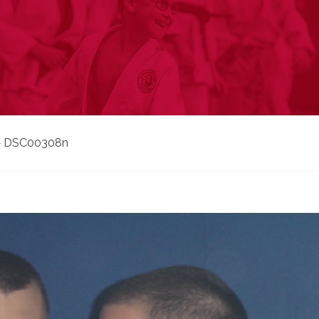
»
DSC00308n