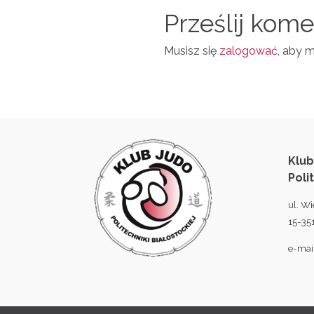
I
N
Prześlij kom
L
Musisz się
zalogować
, aby 
Klub
Poli
ul. Wi
15-351
e-mai