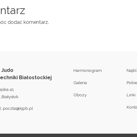
entarz
móc dodać komentarz.
 Judo
Harmonogram
Najb
techniki Białostockiej
Galeria
Pobi
ejska 41
Obozy
Linki
 Białystok
Konta
l:
poczta@kjpb.pl