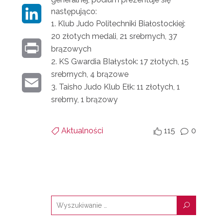
E
następująco:
L
I
B
Klub Judo Politechniki Białostockiej:
I
20 złotych medali, 21 srebrnych, 37
T
O
P
brązowych
N
T
O
KS Gwardia BIałystok: 17 złotych, 15
R
K
srebrnych, 4 brązowe
E
K
E
I
Taisho Judo Klub Ełk: 11 złotych, 1
E
R
srebrny, 1 brązowy
M
N
D
A
T
I
Aktualności
115
0


v
I
N
L
U