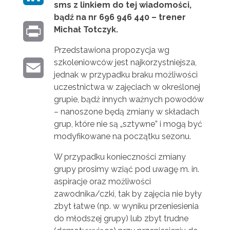
B
sms z linkiem do tej wiadomości,
I
bądź na nr 696 946 440 – trener
T
O
Michał Totczyk.
P
N
T
O
Przedstawiona propozycja wg
R
K
E
szkoleniowców jest najkorzystniejsza,
K
E
I
jednak w przypadku braku możliwości
E
R
uczestnictwa w zajęciach w określonej
M
N
D
grupie, bądź innych ważnych powodów
A
– nanoszone będą zmiany w składach
T
I
grup, które nie są „sztywne” i mogą być
I
modyfikowane na początku sezonu.
N
L
W przypadku konieczności zmiany
grupy prosimy wziąć pod uwagę m. in.
aspiracje oraz możliwości
zawodnika/czki, tak by zajęcia nie były
zbyt łatwe (np. w wyniku przeniesienia
do młodszej grupy) lub zbyt trudne