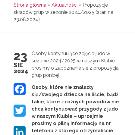
Strona główna
»
Aktualności
»
Propozycje
składów grup w sezonie 2024/2025 (stan na
23.08.2024)
23
Osoby kontynuujące zajęcia judo w
sezonie 2024/2025 w naszym Klubie
SIE
prosimy o zapoznanie się z propozycją
2024
grup poniżej.
Osoby, które nie znalazły
F
się/swojego dziecka na liście, bądź
A
takie, które z różnych powodów nie
chcą kontynuować przygody z judo
T
C
w naszym Klubie – uprzejmie
W
prosimy o pilną informację na nr
E
telefonu z którego otrzymaliście
L
I