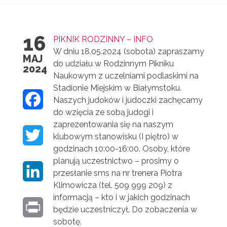
16
PIKNIK RODZINNY – INFO
W dniu 18.05.2024 (sobota) zapraszamy
MAJ
do udziału w Rodzinnym Pikniku
2024
Naukowym z uczelniami podlaskimi na
Stadionie Miejskim w Białymstoku.
F
Naszych judoków i judoczki zachęcamy
do wzięcia ze sobą judogi i
A
zaprezentowania się na naszym
T
klubowym stanowisku (I piętro) w
C
godzinach 10:00-16:00. Osoby, które
W
E
planują uczestnictwo – prosimy o
L
przesłanie sms na nr trenera Piotra
I
B
Klimowicza (tel. 509 999 209) z
I
T
informacją – kto i w jakich godzinach
O
P
będzie uczestniczył. Do zobaczenia w
N
T
O
sobotę.