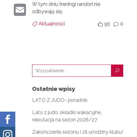
R
K
W tym dniu treningi randori nie
E
K
E
odbywają się.
I
E
R
M
Aktualności
95
0


v
N
D
A
T
I
I
N
L
U
Ostatnie wpisy
LATO Z JUDO- poradnik
Lato z judo, składki wakacyjne,

rekrutacja na sezon 2026/27
Zakończenie sezonu i 18 urodziny klubu!
