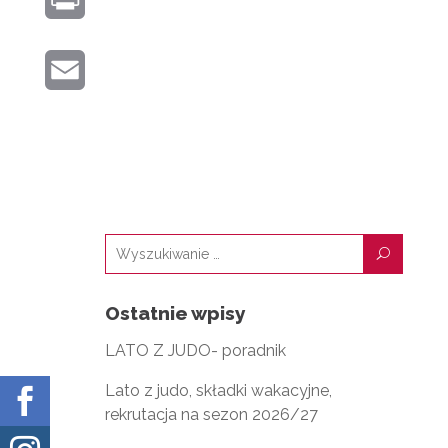
N
T
O
R
K
E
K
E
I
E
R
M
N
D
A
T
I
I
N
L
U
Ostatnie wpisy
LATO Z JUDO- poradnik
Lato z judo, składki wakacyjne,

rekrutacja na sezon 2026/27