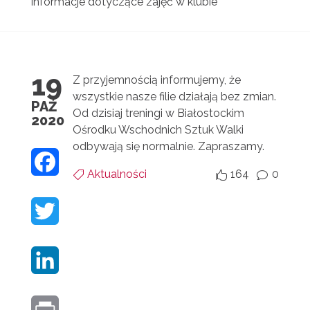
informacje dotyczące zajęć w klubie
19
Z przyjemnością informujemy, że
wszystkie nasze filie działają bez zmian.
PAŹ
Od dzisiaj treningi w Białostockim
2020
Ośrodku Wschodnich Sztuk Walki
odbywają się normalnie. Zapraszamy.
F
Aktualności
164
0


v
A
T
C
W
E
L
I
B
I
T
O
P