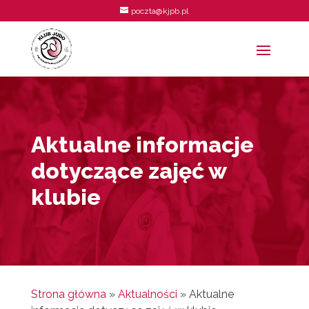
poczta@kjpb.pl
Aktualne informacje
dotyczące zajęć w
klubie
Strona główna
»
Aktualności
»
Aktualne