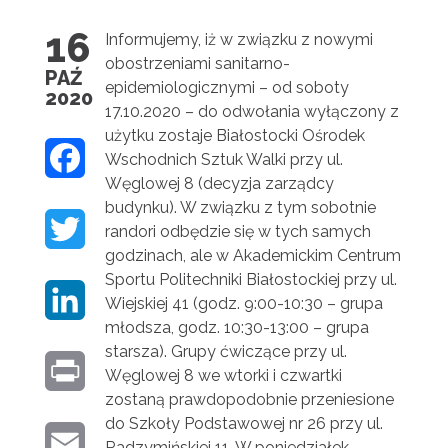
16
Informujemy, iż w związku z nowymi
obostrzeniami sanitarno-
PAŹ
epidemiologicznymi – od soboty
2020
17.10.2020 – do odwołania wyłączony z
użytku zostaje Białostocki Ośrodek
F
Wschodnich Sztuk Walki przy ul.
Węglowej 8 (decyzja zarządcy
A
budynku). W związku z tym sobotnie
T
randori odbędzie się w tych samych
C
godzinach, ale w Akademickim Centrum
W
E
Sportu Politechniki Białostockiej przy ul.
L
Wiejskiej 41 (godz. 9:00-10:30 – grupa
I
B
młodsza, godz. 10:30-13:00 – grupa
I
T
starsza). Grupy ćwiczące przy ul.
O
P
Węglowej 8 we wtorki i czwartki
N
T
O
zostaną prawdopodobnie przeniesione
R
K
do Szkoły Podstawowej nr 26 przy ul.
E
K
E
Radzymińskiej 11. W poniedziałek