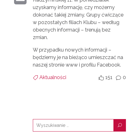
I
E
R
uzyskamy informację, czy możemy
M
N
dokonać takiej zmiany. Grupy ćwiczące
D
w pozostałych filiach Klubu – według
A
T
I
obecnych informacji – trenują bez
I
zmian.
N
L
W przypadku nowych informacji –
będziemy je na bieżąco umieszczać na
naszej stronie www i profilu Facebook.
Aktualności
151
0


v
U