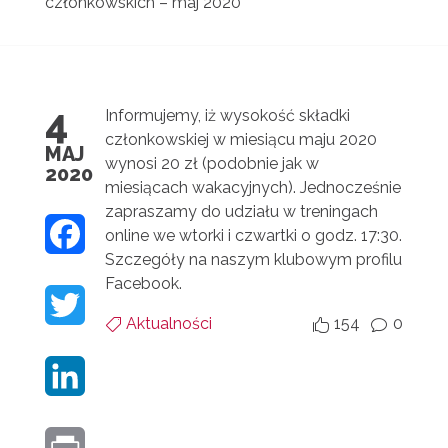
członkowskich – maj 2020
4
Informujemy, iż wysokość składki
członkowskiej w miesiącu maju 2020
MAJ
wynosi 20 zł (podobnie jak w
2020
miesiącach wakacyjnych). Jednocześnie
zapraszamy do udziału w treningach
F
online we wtorki i czwartki o godz. 17:30.
Szczegóły na naszym klubowym profilu
A
Facebook.
T
C
Aktualności
154
0


v
W
E
L
I
B
I
T
O
P