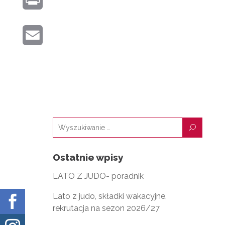
N
T
O
R
K
E
K
E
I
E
R
M
N
D
A
T
I
I
N
L
U
Ostatnie wpisy
LATO Z JUDO- poradnik
Lato z judo, składki wakacyjne,

rekrutacja na sezon 2026/27