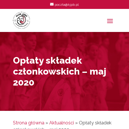
poczta@kjpb.pl
Opłaty składek
członkowskich – maj
2020
Strona główna
»
Aktualności
»
Opłaty składek