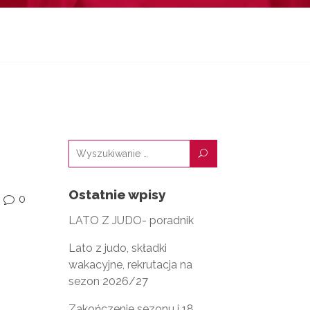
U
Ostatnie wpisy
0
v
LATO Z JUDO- poradnik
Lato z judo, składki
wakacyjne, rekrutacja na
sezon 2026/27
Zakończenie sezonu i 18