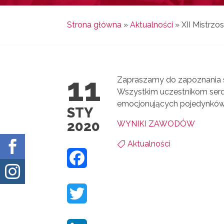
Strona główna
»
Aktualności
»
XII Mistrzo
11
Zapraszamy do zapoznania s
Wszystkim uczestnikom serde
emocjonujących pojedynków
STY
2020
WYNIKI ZAWODÓW

Aktualności

F

A
T
C
W
E