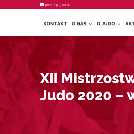
poczta@kjpb.pl
KONTAKT
O NAS
O JUDO
AK
XII Mistrzost
Judo 2020 – 