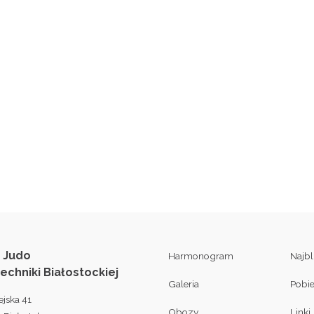
 Judo
Harmonogram
Najb
techniki Białostockiej
Galeria
Pobi
ejska 41
Obozy
Linki