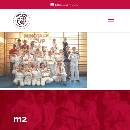
poczta@kjpb.pl
m2