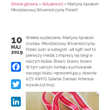
Strona główna
»
Aktualności
»
Martyna Apraksin
Młodzieżową Wicemistrzynią Polski!!
10
Wielkie wydarzenie. Martyna Apraksin
została Młodzieżową Wicemistrzynią
MAJ
Polski Judo w kategorii -48 kg
‼️!
Jest to
2019
pierwszy medal z imprezy tej rangi w
naszym klubie. Brawo, brawo, brawo
F
W tym samym turnieju wychowanek
naszego klubu, reprezentujący obecnie
A
AZS AWFiS Gdańsk Damian Artemiuk
T
wywalczył brąz.
C
W
E
L
I
B