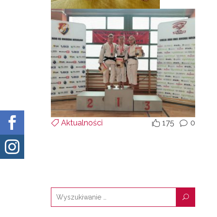

Aktualności
175
0


v

U