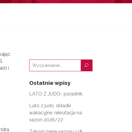
wając
KS
U
kt) i
Ostatnie wpisy
LATO Z JUDO- poradnik
Lato z judo, składki
wakacyjne, rekrutacja na
sezon 2026/27
ndra
Zakończenie sezonu i 18