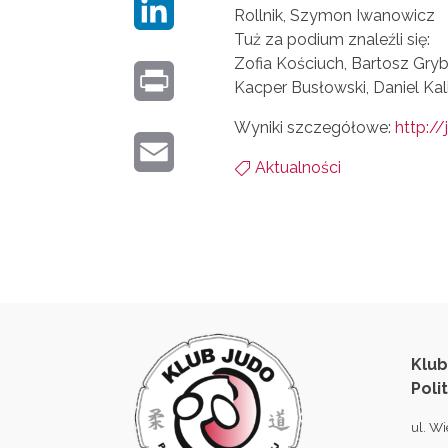
L
Rollnik, Szymon Iwanowicz
I
B
Tuż za podium znaleźli się:
I
T
Zofia Kościuch, Bartosz Gry
O
P
Kacper Busłowski, Daniel Kal
N
T
O
R
Wyniki szczegółowe:
http://
K
E
K
E
I
Aktualności
E

R
M
N
D
A
T
I
I
N
L
Klub
Poli
ul. Wi