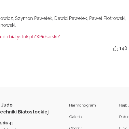
bowicz, Szymon Pawełek, Dawid Pawełek, Paweł Piotrowski,
inowski.
judo.bialystok.pl/XPiekarski/
148

 Judo
Harmonogram
Najb
techniki Białostockiej
Galeria
Pobi
ejska 41
Obozy
Linki