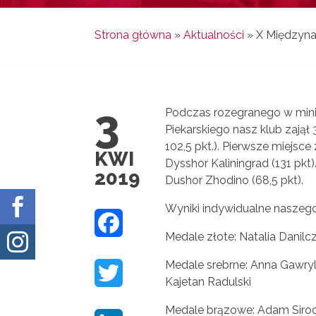
Strona główna
»
Aktualności
»
X Międzynar
3
Podczas rozegranego w mini
Piekarskiego nasz klub zajął
102,5 pkt.). Pierwsze miejsce
KWI
Dysshor Kaliningrad (131 pkt)
2019
Dushor Zhodino (68,5 pkt).

Wyniki indywidualne naszego
F
Medale złote: Natalia Danilc

A
Medale srebrne: Anna Gawryl
T
C
Kajetan Radulski
W
E
Medale brązowe: Adam Sirock