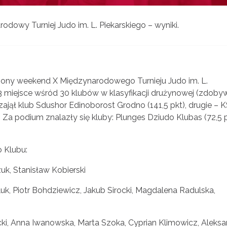
odowy Turniej Judo im. L. Piekarskiego – wyniki.
ony weekend X Międzynarodowego Turnieju Judo im. L.
 3 miejsce wśród 30 klubów w klasyfikacji drużynowej (zdoby
 zajął klub Sdushor Edinoborost Grodno (141,5 pkt), drugie – 
. Za podium znalazły się kluby: Plunges Dziudo Klubas (72,5 p
 Klubu:
zuk, Stanisław Kobierski
uk, Piotr Bohdziewicz,
Jakub Sirocki, Magdalena Radulska,
i, Anna Iwanowska, Marta Szoka, Cyprian Klimowicz, Aleksa