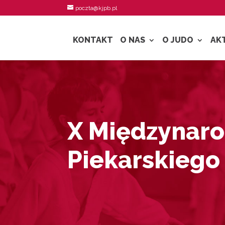
poczta@kjpb.pl
KONTAKT
O NAS
O JUDO
AK
X Międzynaro
Piekarskiego 